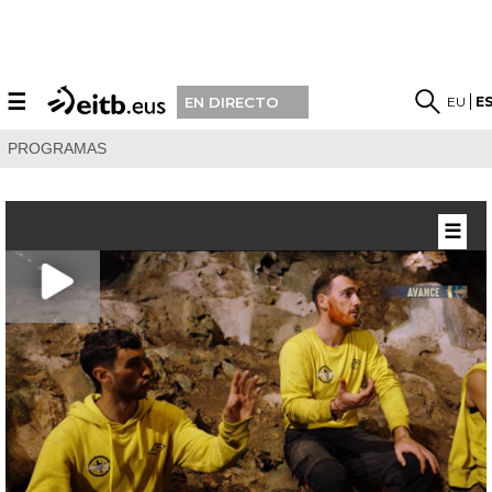
☰
EU
E
EN DIRECTO
PROGRAMAS
☰