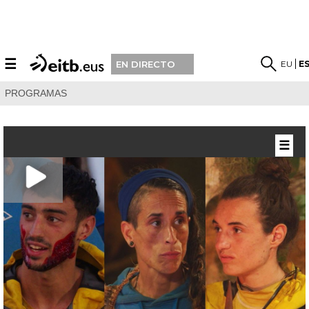
☰
EU
E
EN DIRECTO
PROGRAMAS
☰