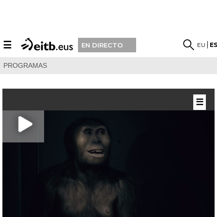
☰
EU
E
EN DIRECTO
PROGRAMAS
☰