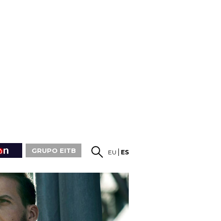
GRUPO EITB
EU
ES