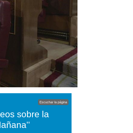
Escuchar la página
deos sobre la
 Mañana''