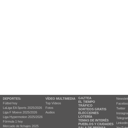
GAZTEA
DEPORTES:
VÍDEO MULTIMEDIA
Newslet
EL TIEMPO
Fútbol hoy
Top Vídeos
Facebo
TRÁFICO
LaLiga EA Sports 2025/2026
Fotos
Twitter
SORTEOS GRATIS
Liga F Moeve 2025/2026
Audios
ELECCIONES
Instagr
LOTERÍA
Liga Hypermotion 2025/2026
Telegra
TEMAS DE INTERÉS
Fórmula 1 hoy
Linkedin
PUEBLOS Y CIUDADES
Mercado de fichajes 2025
SALA DE PRENSA
YouTub