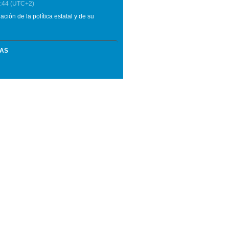
:44
(UTC+2)
ión de la política estatal y de su
MAS