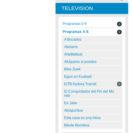
TELEVISION
Programas 0-9
Programas A-E
A Bocados
Akelarre
Arte[faktua]
Atrápame si puedes
Biba Zuek
Egun on Euskadi
EiTB Kultura Transit
El Conquistador del Fin del Mu
ndo
En Jake
Abiapuntua
Esta casa es una mina
Bikote Bionikoa