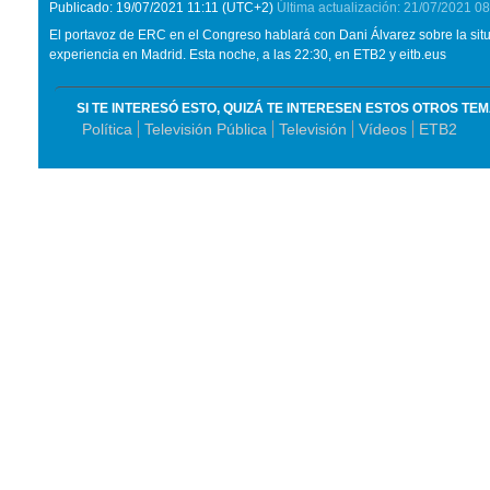
Publicado:
19/07/2021
11:11
(UTC+2)
Última actualización:
21/07/2021
08
El portavoz de ERC en el Congreso hablará con Dani Álvarez sobre la situac
experiencia en Madrid. Esta noche, a las 22:30, en ETB2 y eitb.eus
SI TE INTERESÓ ESTO, QUIZÁ TE INTERESEN ESTOS OTROS TE
Política
Televisión Pública
Televisión
Vídeos
ETB2