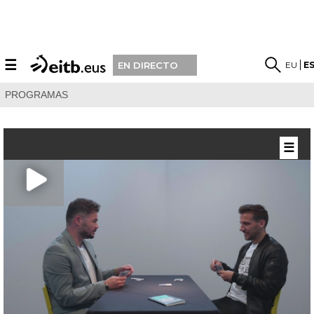
☰
EU
E
EN DIRECTO
PROGRAMAS
☰