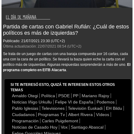
Partida de cartas con Gabriel Rufián: ¿Cuál de estos
políticos es más de izquierdas?
Publicado:
21/07/2021
23:30
(UTC+2)
Última actualización:
22/07/2021
08:54
(UTC+2)
Se trata de un juego de cartas con una baraja compuesta por 16 cartas, cada
una con la cara de un político. Se llevará la baza quien eche la carta con el
político más de izquierdas. Algunas respuestas sorprenderán a más de uno.
El
programa completo en EITB Alacarta
.
SI TE INTERESÓ ESTO, QUIZÁ TE INTERESEN ESTOS OTROS
TEMAS
Arnaldo Otegi
Política
PSOE
PP
Mariano Rajoy
Noticias Iñigo Urkullu
Felipe VI de España
Podemos
Pablo Iglesias
Televisiones
Televisión Euskadi
EH Bildu
Ciudadanos
Programas Tv
Albert Rivera
Vídeos
Programación
Carles Puigdemont
Noticias de Casado Hoy
Vox
Santiago Abascal
Felipe González Márquez