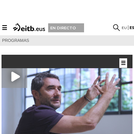
☰
EU
E
EN DIRECTO
PROGRAMAS
☰