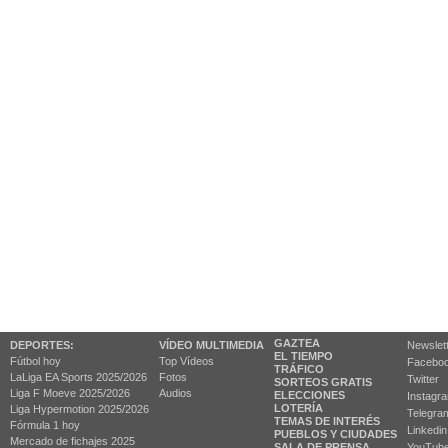
GAZTEA
DEPORTES:
VÍDEO MULTIMEDIA
Newslet
EL TIEMPO
Fútbol hoy
Top Vídeos
Facebo
TRÁFICO
LaLiga EA Sports 2025/2026
Fotos
Twitter
SORTEOS GRATIS
Liga F Moeve 2025/2026
Audios
ELECCIONES
Instagr
LOTERÍA
Liga Hypermotion 2025/2026
Telegra
TEMAS DE INTERÉS
Fórmula 1 hoy
Linkedin
PUEBLOS Y CIUDADES
Mercado de fichajes 2025
SALA DE PRENSA
YouTub