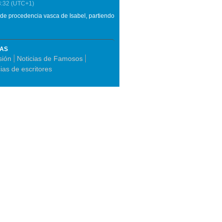
3:32
(UTC+1)
 de procedencia vasca de Isabel, partiendo
MAS
sión
Noticias de Famosos
ias de escritores