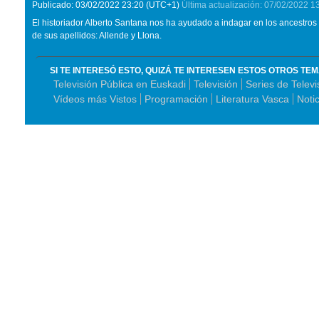
Publicado:
03/02/2022
23:20
(UTC+1)
Última actualización:
07/02/2022
1
El historiador Alberto Santana nos ha ayudado a indagar en los ancestros
de sus apellidos: Allende y Llona.
SI TE INTERESÓ ESTO, QUIZÁ TE INTERESEN ESTOS OTROS TE
Televisión Pública en Euskadi
Televisión
Series de Televi
Vídeos más Vistos
Programación
Literatura Vasca
Notic