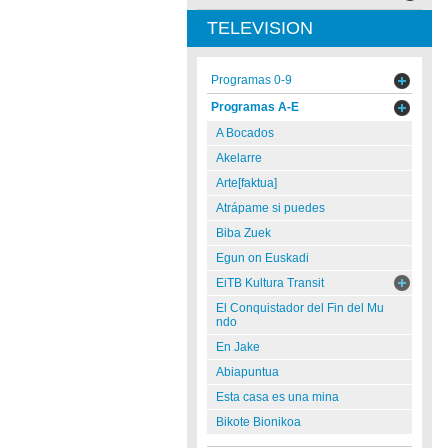
TELEVISION
Programas 0-9
Programas A-E
A Bocados
Akelarre
Arte[faktua]
Atrápame si puedes
Biba Zuek
Egun on Euskadi
EiTB Kultura Transit
El Conquistador del Fin del Mu
ndo
En Jake
Abiapuntua
Esta casa es una mina
Bikote Bionikoa