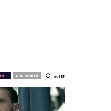
GRUPO EITB
EU
ES