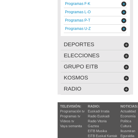
Programas F-K
Programas L-O
Programas P-T
Programas U-Z
DEPORTES
ELECCIONES
GRUPO EITB
KOSMOS
RADIO
TELEVISIÓN:
RADIO:
NOTICIAS:
Programación tv
Euskadi Irratia
Actualidad
Programas tv
Radio Euskadi
Economía
Vídeos tv
Radio Vitoria
Política
Vaya semanita
Gaztea
Cultura
EITB Musika
Ikusmiran
EiTB Euskal Kantak
Eguraldia