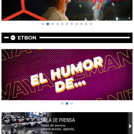
ETBON
SALA DE PRENSA
Notas de prensa,
convocatorias, agenda,
fototeca,…