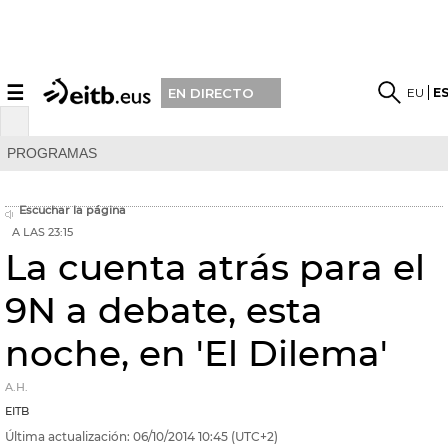
☰
EU
E
EN DIRECTO
PROGRAMAS
Escuchar la página
A LAS 23:15
La cuenta atrás para el
9N a debate, esta
noche, en 'El Dilema'
A.H.
EITB
Última actualización:
06/10/2014
10:45
(UTC+2)