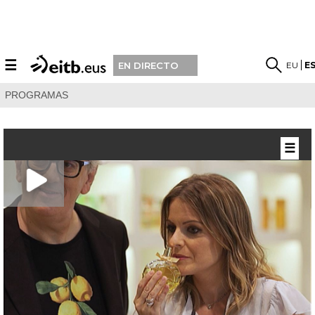
☰
EU
E
EN DIRECTO
PROGRAMAS
☰