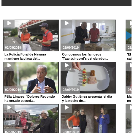
0:
02/09/2019
02/09/2019
02/
La Policía Foral de Navarra
Conocemos los famosos
'El 
mantiene la placa del...
'Txantxingorri's del obrador...
sab
9:54
02/09/2019
02/09/2019
26/
Félix Linares: 'Dolores Redondo
Xabier Gutiérrez presenta 'el día
Mar
ha creado escuela...
y la noche de...
no o
02/09/2019
02/09/2019
26/