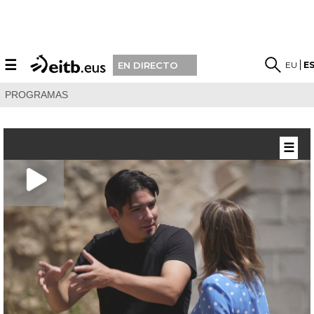
☰
EU
E
EN DIRECTO
PROGRAMAS
☰