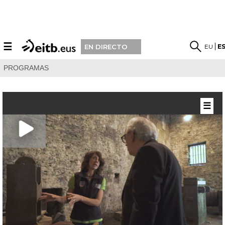
☰
EU
E
EN DIRECTO
PROGRAMAS
☰