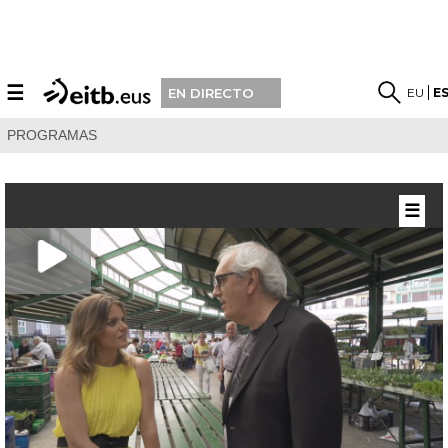
☰
EU
E
EN DIRECTO
PROGRAMAS
☰