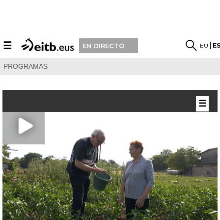
☰
EU
E
EN DIRECTO
PROGRAMAS
☰