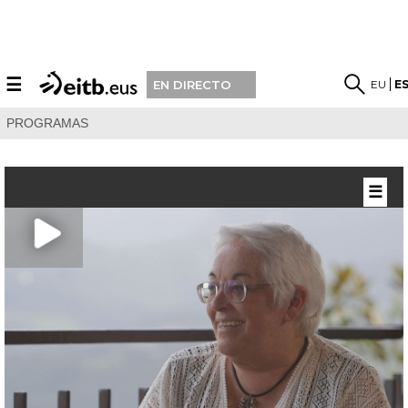
☰
EU
E
EN DIRECTO
PROGRAMAS
☰