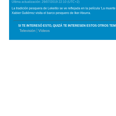
Última actualización:
29/07/2019
22:10
(UTC+2)
La tradición pesquera de Lekeitio se ve reflejada en la película 'La muerte
Xabier Gutiérrez visita el barco pesquero de Iker Atxurra.
SI TE INTERESÓ ESTO, QUIZÁ TE INTERESEN ESTOS OTROS TE
Televisión
Vídeos