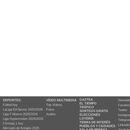
GAZTEA
DEPORTES:
VÍDEO MULTIMEDIA
Newslet
EL TIEMPO
Fútbol hoy
Top Vídeos
Facebo
TRÁFICO
LaLiga EA Sports 2025/2026
Fotos
Twitter
SORTEOS GRATIS
Liga F Moeve 2025/2026
Audios
ELECCIONES
Instagr
LOTERÍA
Liga Hypermotion 2025/2026
Telegra
TEMAS DE INTERÉS
Fórmula 1 hoy
Linkedin
PUEBLOS Y CIUDADES
Mercado de fichajes 2025
SALA DE PRENSA
YouTub