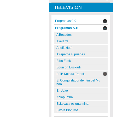
TELEVISION
Programas 0-9
Programas A-E
A Bocados
Akelarre
Arte[faktua]
Atrápame si puedes
Biba Zuek
Egun on Euskadi
EiTB Kultura Transit
El Conquistador del Fin del Mu
ndo
En Jake
Abiapuntua
Esta casa es una mina
Bikote Bionikoa