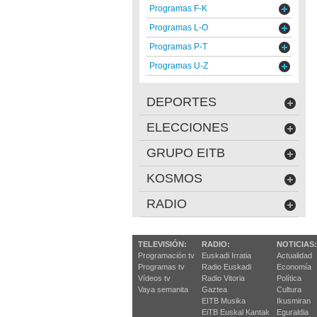
Programas F-K
Programas L-O
Programas P-T
Programas U-Z
DEPORTES
ELECCIONES
GRUPO EITB
KOSMOS
RADIO
TELEVISIÓN:
RADIO:
NOTICIAS:
Programación tv
Euskadi Irratia
Actualidad
Programas tv
Radio Euskadi
Economía
Vídeos tv
Radio Vitoria
Política
Vaya semanita
Gaztea
Cultura
EITB Musika
Ikusmiran
EiTB Euskal Kantak
Eguraldia