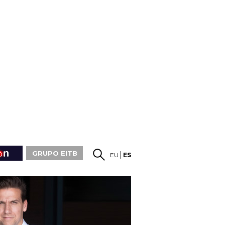
GRUPO EITB
EU
ES