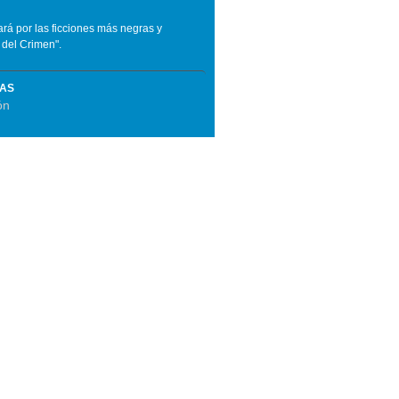
rá por las ficciones más negras y
 del Crimen".
MAS
ón