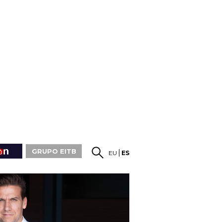
GRUPO EITB
EU
ES