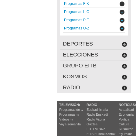
Programas F-K
Programas L-O
Programas P-T
Programas U-Z
DEPORTES
ELECCIONES
GRUPO EITB
KOSMOS
RADIO
TELEVISIÓN:
RADIO:
NOTICIAS:
Programación tv
Euskadi Irratia
Actualidad
Programas tv
Radio Euskadi
Economía
Vídeos tv
Radio Vitoria
Política
Vaya semanita
Gaztea
Cultura
EITB Musika
Ikusmiran
EiTB Euskal Kantak
Eguraldia