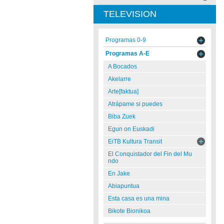
TELEVISION
Programas 0-9
Programas A-E
A Bocados
Akelarre
Arte[faktua]
Atrápame si puedes
Biba Zuek
Egun on Euskadi
EiTB Kultura Transit
El Conquistador del Fin del Mu
ndo
En Jake
Abiapuntua
Esta casa es una mina
Bikote Bionikoa