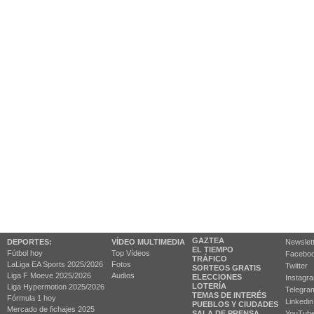
GAZTEA
DEPORTES:
VÍDEO MULTIMEDIA
Newslet
EL TIEMPO
Fútbol hoy
Top Vídeos
Facebo
TRÁFICO
LaLiga EA Sports 2025/2026
Fotos
Twitter
SORTEOS GRATIS
Liga F Moeve 2025/2026
Audios
ELECCIONES
Instagr
LOTERÍA
Liga Hypermotion 2025/2026
Telegra
TEMAS DE INTERÉS
Fórmula 1 hoy
Linkedin
PUEBLOS Y CIUDADES
Mercado de fichajes 2025
SALA DE PRENSA
YouTub