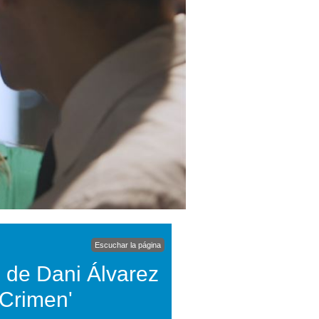
Escuchar la página
 de Dani Álvarez
 Crimen'