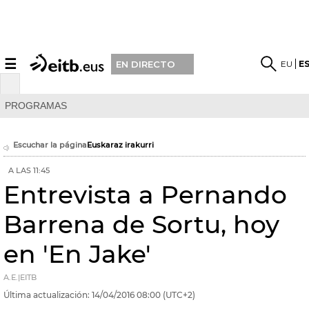
☰
EU
E
EN DIRECTO
PROGRAMAS
Escuchar la página
Euskaraz irakurri
A LAS 11:45
Entrevista a Pernando
Barrena de Sortu, hoy
en 'En Jake'
A.E.|EITB
Última actualización:
14/04/2016
08:00
(UTC+2)