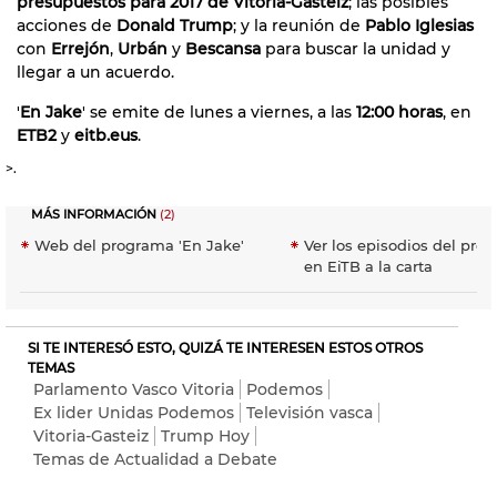
presupuestos para 2017 de Vitoria-Gasteiz
; las posibles
acciones de
Donald Trump
; y la reunión de
Pablo Iglesias
con
Errejón
,
Urbán
y
Bescansa
para buscar la unidad y
llegar a un acuerdo.
'
En Jake
' se emite de lunes a viernes, a las
12:00 horas
, en
ETB2
y
eitb.eus
.
>.
MÁS INFORMACIÓN
(2)
Web del programa 'En Jake'
Ver los episodios del pro
en EiTB a la carta
SI TE INTERESÓ ESTO, QUIZÁ TE INTERESEN ESTOS OTROS
TEMAS
Parlamento Vasco Vitoria
Podemos
Ex lider Unidas Podemos
Televisión vasca
Vitoria-Gasteiz
Trump Hoy
Temas de Actualidad a Debate