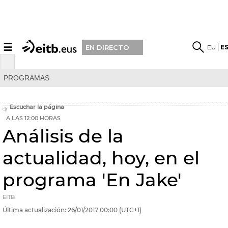
☰
EU
E
EN DIRECTO
PROGRAMAS
Escuchar la página
A LAS 12:00 HORAS
Análisis de la
actualidad, hoy, en el
programa 'En Jake'
EITB
Última actualización:
26/01/2017
00:00
(UTC+1)