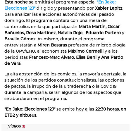
Esta noche
se emitirá el programa especial
"En Jake:
Elecciones 12J"
dirigido y presentando por
Xabier Lapitz
para analizar las elecciones autonómicas del pasado
domingo. El programa contará con una mesa de
contertulios en la que participarán
Marta Martín, Oscar
Bañuelos, Rosa Martínez, Natalia Rojo, Eduardo Portero
y
Braulio Gómez
. Asimismo, durante el programa
entrevistarán a
Miren Basaras
profesora de microbiología
de la UPV/EHU, al economista
Máximo Cermelli
y a los
periodistas
Francesc-Marc Alvaro, Elisa Beni y Ana Pardo
de Vera
.
La alta abstención de los comicios, la mayoría abertzale, la
situación de los partidos constitucionalistas, las opciones
de pactos, la irrupción de la ultraderecha o la Covid19
durante la campaña, serán algunos de los aspectos que
se abordarán en el programa.
"En Jake: Elecciones 12J"
se emite hoy a las
22:30 horas, en
ETB2 y eitb.eus
.
VÍDEOS
(1)