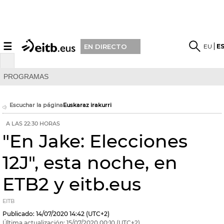
☰
EU
E
EN DIRECTO
PROGRAMAS
Escuchar la página
Euskaraz irakurri
A LAS 22:30 HORAS
"En Jake: Elecciones
12J", esta noche, en
ETB2 y eitb.eus
EITB
Publicado:
14/07/2020
14:42
(UTC+2)
Última actualización:
15/07/2020
00:10
(UTC+2)