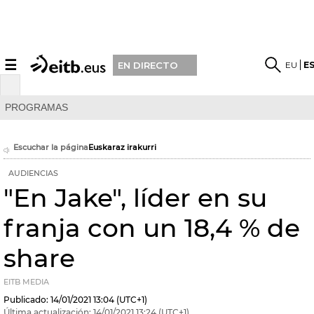
☰
EU
E
EN DIRECTO
PROGRAMAS
Escuchar la página
Euskaraz irakurri
AUDIENCIAS
"En Jake", líder en su
franja con un 18,4 % de
share
EITB MEDIA
Publicado:
14/01/2021
13:04
(UTC+1)
Última actualización:
14/01/2021
13:24
(UTC+1)