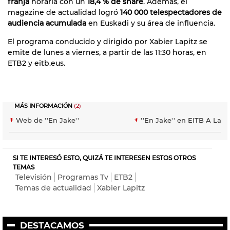
franja
horaria con un
18,4 % de share
. Además, el
magazine de actualidad logró
140 000 telespectadores de
audiencia acumulada
en Euskadi y su área de influencia.
El programa conducido y dirigido por Xabier Lapitz se
emite de lunes a viernes, a partir de las 11:30 horas, en
ETB2 y eitb.eus.
MÁS INFORMACIÓN
(2)
Web de ''En Jake''
''En Jake'' en EITB A La C
SI TE INTERESÓ ESTO, QUIZÁ TE INTERESEN ESTOS OTROS
TEMAS
Televisión
Programas Tv
ETB2
Temas de actualidad
Xabier Lapitz
DESTACAMOS