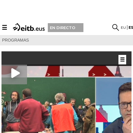
☰
EU
E
EN DIRECTO
PROGRAMAS
☰