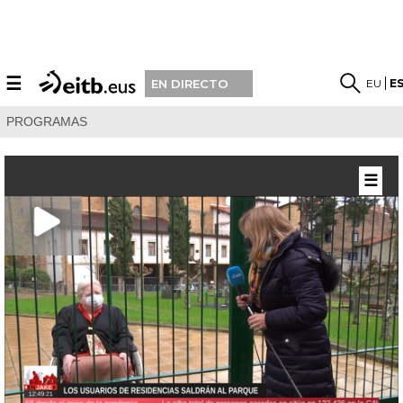
☰
EU
E
EN DIRECTO
PROGRAMAS
☰