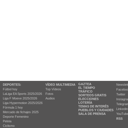
GAZTEA
DEPORTES:
VÍDEO MULTIMEDIA
Newslet
EL TIEMPO
Fútbol hoy
Top Vídeos
Facebo
TRÁFICO
LaLiga EA Sports 2025/2026
Fotos
Twitter
SORTEOS GRATIS
Liga F Moeve 2025/2026
Audios
ELECCIONES
Instagr
LOTERÍA
Liga Hypermotion 2025/2026
Telegra
TEMAS DE INTERÉS
Fórmula 1 hoy
Linkedin
PUEBLOS Y CIUDADES
Mercado de fichajes 2025
SALA DE PRENSA
YouTub
Deporte Femenino
RSS
Pelota
Ciclismo