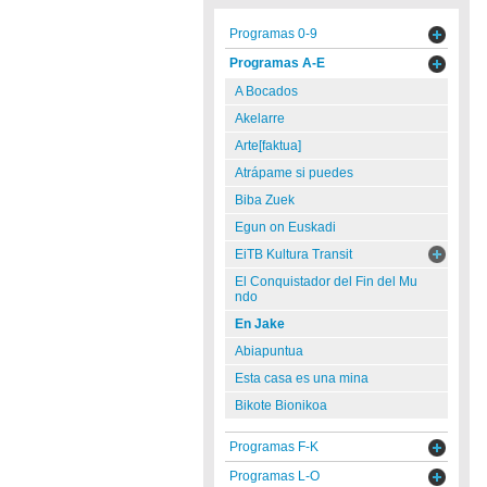
Programas 0-9
Programas A-E
A Bocados
Akelarre
Arte[faktua]
Atrápame si puedes
Biba Zuek
Egun on Euskadi
EiTB Kultura Transit
El Conquistador del Fin del Mu
ndo
En Jake
Abiapuntua
Esta casa es una mina
Bikote Bionikoa
Programas F-K
Programas L-O