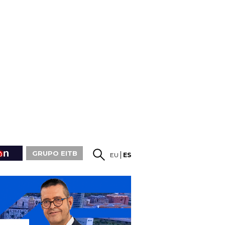
GRUPO EITB
EU
ES