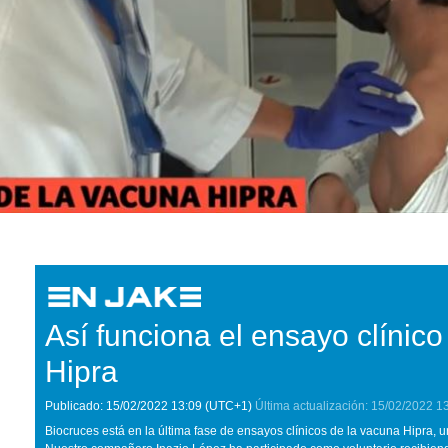
Así funciona el ensayo clínic
Hipra
Publicado:
15/02/2022
13:09
(UTC+1)
Última actualización:
15/02/2022
1
Biocruces está en la última fase de ensayos clínicos de la vacuna Hipra,