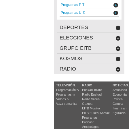
Programas P-T
Programas U-Z
DEPORTES
ELECCIONES
GRUPO EITB
KOSMOS
RADIO
TELEVISIÓN:
RADIO:
NOTICIAS:
Programación tv
Euskadi Irratia
Actualidad
Programas tv
Radio Euskadi
Economía
Vídeos tv
Radio Vitoria
Política
Vaya semanita
Gaztea
Cultura
EITB Musika
Ikusmiran
EiTB Euskal Kantak
Eguraldia
Programas
Podcast
Artxipelagoa