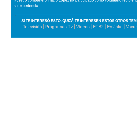
Nuestro compañero Inazio López ha participado como voluntario recibien
su experiencia.
SI TE INTERESÓ ESTO, QUIZÁ TE INTERESEN ESTOS OTROS TE
Televisión
Programas Tv
Vídeos
ETB2
En Jake
Vacu