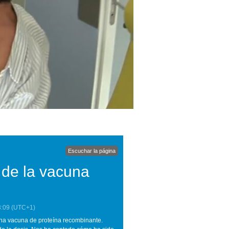
Escuchar la página
o de la vacuna
3:09
(UTC+1)
 una vacuna de proteína recombinante.