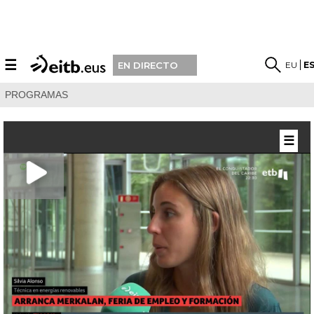
☰
EU
E
EN DIRECTO
PROGRAMAS
☰