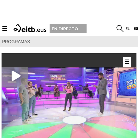
☰
EU
E
EN DIRECTO
PROGRAMAS
☰