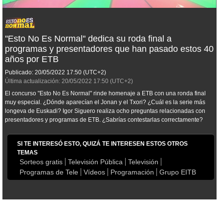
''Esto No Es Normal'' dedica su roda final a
programas y presentadores que han pasado estos 40
años por ETB
Publicado:
20/05/2022
17:50
(UTC+2)
Última actualización:
20/05/2022
17:50
(UTC+2)
El concurso "Esto No Es Normal" rinde homenaje a ETB con una ronda final
muy especial. ¿Dónde aparecían el Jonan y el Txori? ¿Cuál es la serie más
longeva de Euskadi? Igor Siguero realiza ocho preguntas relacionadas con
presentadores y programas de ETB. ¿Sabrías contestarlas correctamente?
SI TE INTERESÓ ESTO, QUIZÁ TE INTERESEN ESTOS OTROS
TEMAS
Sorteos gratis
Televisión Pública
Televisión
Programas de Tele
Vídeos
Programación
Grupo EITB