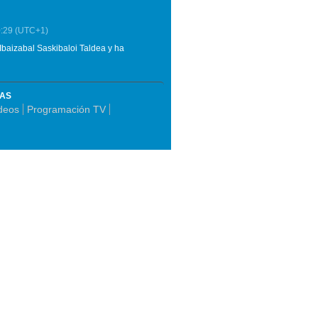
:29
(UTC+1)
Ibaizabal Saskibaloi Taldea y ha
MAS
deos
Programación TV