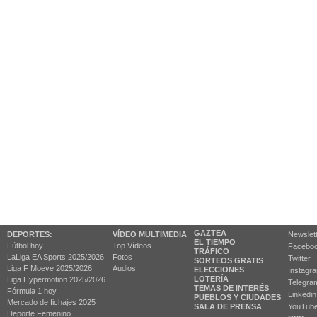
GAZTEA
DEPORTES:
VÍDEO MULTIMEDIA
Newslet
EL TIEMPO
Fútbol hoy
Top Vídeos
Facebo
TRÁFICO
LaLiga EA Sports 2025/2026
Fotos
Twitter
SORTEOS GRATIS
Liga F Moeve 2025/2026
Audios
ELECCIONES
Instagr
LOTERÍA
Liga Hypermotion 2025/2026
Telegra
TEMAS DE INTERÉS
Fórmula 1 hoy
Linkedin
PUEBLOS Y CIUDADES
Mercado de fichajes 2025
SALA DE PRENSA
YouTub
Deporte Femenino