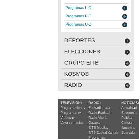
Programas L-O
Programas P-T
Programas U-Z
DEPORTES
ELECCIONES
GRUPO EITB
KOSMOS
RADIO
TELEVISIÓN:
RADIO:
NOTICIAS:
Programación tv
Euskadi Irratia
Actualidad
Programas tv
Radio Euskadi
Economía
Vídeos tv
Radio Vitoria
Política
Vaya semanita
Gaztea
Cultura
EITB Musika
Ikusmiran
EiTB Euskal Kantak
Eguraldia
Programas