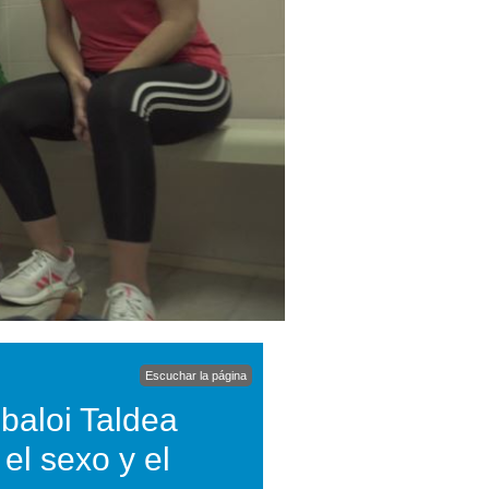
Escuchar la página
ibaloi Taldea
 el sexo y el