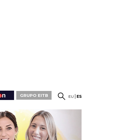
GRUPO EITB
EU
ES