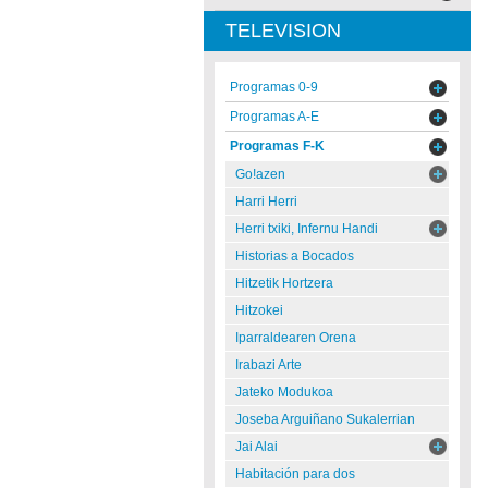
TELEVISION
Programas 0-9
Programas A-E
Programas F-K
Go!azen
Harri Herri
Herri txiki, Infernu Handi
Historias a Bocados
Hitzetik Hortzera
Hitzokei
Iparraldearen Orena
Irabazi Arte
Jateko Modukoa
Joseba Arguiñano Sukalerrian
Jai Alai
Habitación para dos