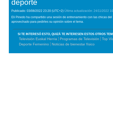
deporte
Publicado:
03/08/2022
23:20
(UTC+2)
Última actualización:
24/11/2022
10
Eli Pinedo ha compartido una sesión de entrenamiento con las chicas del 
aprovechado para pedirles su opinión sobre el tema.
SI TE INTERESÓ ESTO, QUIZÁ TE INTERESEN ESTOS OTROS TE
Televisión Euskal Herria
Programas de Televisión
Top Ví
Deporte Femenino
Noticias de bienestar físico