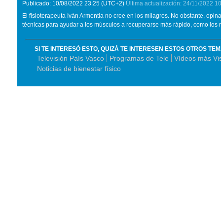
Publicado:
10/08/2022
23:25
(UTC+2)
Última actualización:
24/11/2022
10
El fisioterapeuta Iván Armentia no cree en los milagros. No obstante, opin
técnicas para ayudar a los músculos a recuperarse más rápido, como los 
SI TE INTERESÓ ESTO, QUIZÁ TE INTERESEN ESTOS OTROS TE
Televisión País Vasco
Programas de Tele
Vídeos más Vi
Noticias de bienestar físico