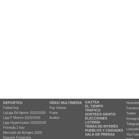
GAZTEA
DEPORTES:
VÍDEO MULTIMEDIA
Newslet
EL TIEMPO
Fútbol hoy
Top Vídeos
Facebo
TRÁFICO
LaLiga EA Sports 2025/2026
Fotos
Twitter
SORTEOS GRATIS
Liga F Moeve 2025/2026
Audios
ELECCIONES
Instagr
LOTERÍA
Liga Hypermotion 2025/2026
Telegra
TEMAS DE INTERÉS
Fórmula 1 hoy
Linkedin
PUEBLOS Y CIUDADES
Mercado de fichajes 2025
SALA DE PRENSA
YouTub
Deporte Femenino