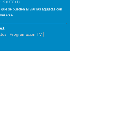
:19
(UTC+1)
a que se pueden aliviar las agujetas con
masajes.
MAS
stos
Programación TV