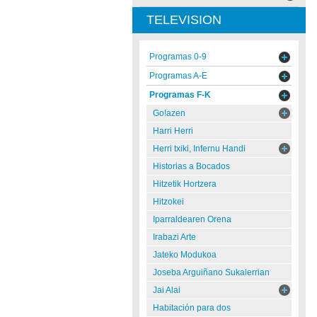
TELEVISION
Programas 0-9
Programas A-E
Programas F-K
Go!azen
Harri Herri
Herri txiki, Infernu Handi
Historias a Bocados
Hitzetik Hortzera
Hitzokei
Iparraldearen Orena
Irabazi Arte
Jateko Modukoa
Joseba Arguiñano Sukalerrian
Jai Alai
Habitación para dos