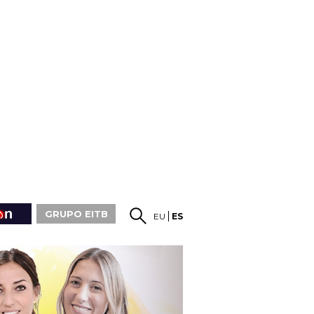
GRUPO EITB
EU
ES