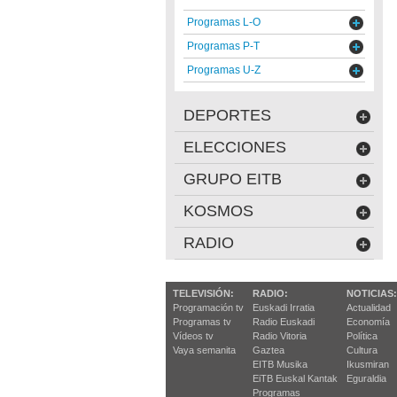
Programas L-O
Programas P-T
Programas U-Z
DEPORTES
ELECCIONES
GRUPO EITB
KOSMOS
RADIO
TELEVISIÓN:
RADIO:
NOTICIAS:
Programación tv
Euskadi Irratia
Actualidad
Programas tv
Radio Euskadi
Economía
Vídeos tv
Radio Vitoria
Política
Vaya semanita
Gaztea
Cultura
EITB Musika
Ikusmiran
EiTB Euskal Kantak
Eguraldia
Programas