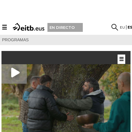
☰
EU
E
EN DIRECTO
PROGRAMAS
☰