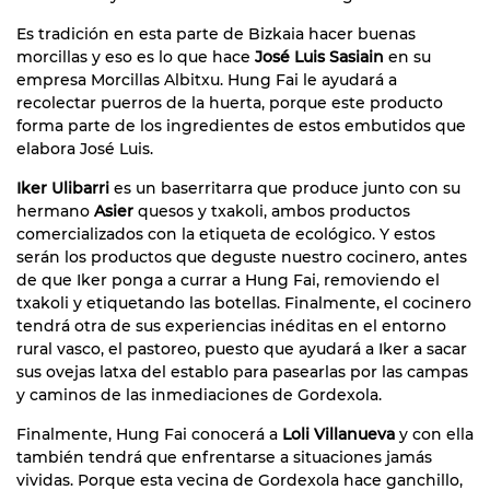
Es tradición en esta parte de Bizkaia hacer buenas
morcillas y eso es lo que hace
José Luis Sasiain
en su
empresa Morcillas Albitxu. Hung Fai le ayudará a
recolectar puerros de la huerta, porque este producto
forma parte de los ingredientes de estos embutidos que
elabora José Luis.
Iker Ulibarri
es un baserritarra que produce junto con su
hermano
Asier
quesos y txakoli, ambos productos
comercializados con la etiqueta de ecológico. Y estos
serán los productos que deguste nuestro cocinero, antes
de que Iker ponga a currar a Hung Fai, removiendo el
txakoli y etiquetando las botellas. Finalmente, el cocinero
tendrá otra de sus experiencias inéditas en el entorno
rural vasco, el pastoreo, puesto que ayudará a Iker a sacar
sus ovejas latxa del establo para pasearlas por las campas
y caminos de las inmediaciones de Gordexola.
Finalmente, Hung Fai conocerá a
Loli Villanueva
y con ella
también tendrá que enfrentarse a situaciones jamás
vividas. Porque esta vecina de Gordexola hace ganchillo,