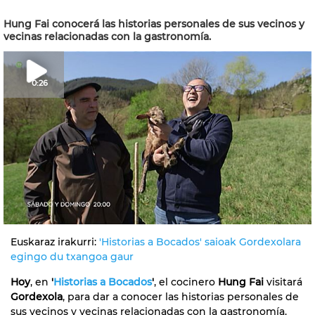
Hung Fai conocerá las historias personales de sus vecinos y
vecinas relacionadas con la gastronomía.
0:26
Euskaraz irakurri:
'Historias a Bocados' saioak Gordexolara
egingo du txangoa gaur
Hoy
, en
'
Historias a Bocados
'
, el cocinero
Hung Fai
visitará
Gordexola
, para dar a conocer las historias personales de
sus vecinos y vecinas relacionadas con la gastronomía.