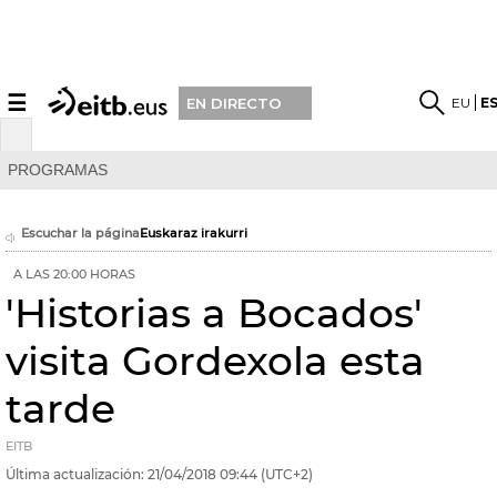
☰
EU
E
EN DIRECTO
PROGRAMAS
Escuchar la página
Euskaraz irakurri
A LAS 20:00 HORAS
'Historias a Bocados'
visita Gordexola esta
tarde
EITB
Última actualización:
21/04/2018
09:44
(UTC+2)