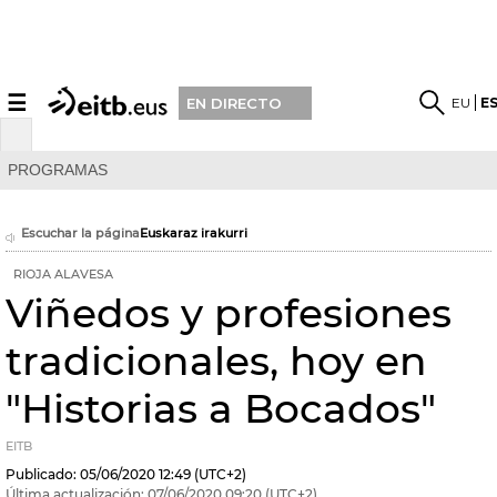
☰
EU
E
EN DIRECTO
PROGRAMAS
Escuchar la página
Euskaraz irakurri
RIOJA ALAVESA
Viñedos y profesiones
tradicionales, hoy en
"Historias a Bocados"
EITB
Publicado:
05/06/2020
12:49
(UTC+2)
Última actualización:
07/06/2020
09:20
(UTC+2)