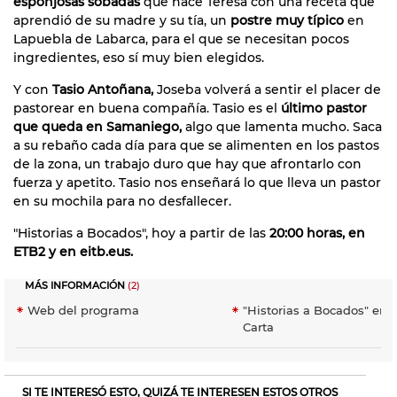
esponjosas sobadas
que hace Teresa con una receta que
aprendió de su madre y su tía, un
postre muy típico
en
Lapuebla de Labarca, para el que se necesitan pocos
ingredientes, eso sí muy bien elegidos.
Y con
Tasio Antoñana,
Joseba volverá a sentir el placer de
pastorear en buena compañía. Tasio es el
último pastor
que queda en Samaniego,
algo que lamenta mucho. Saca
a su rebaño cada día para que se alimenten en los pastos
de la zona, un trabajo duro que hay que afrontarlo con
fuerza y apetito. Tasio nos enseñará lo que lleva un pastor
en su mochila para no desfallecer.
"Historias a Bocados", hoy a partir de las
20:00 horas, en
ETB2 y en eitb.eus.
MÁS INFORMACIÓN
(2)
Web del programa
"Historias a Bocados" en E
Carta
SI TE INTERESÓ ESTO, QUIZÁ TE INTERESEN ESTOS OTROS