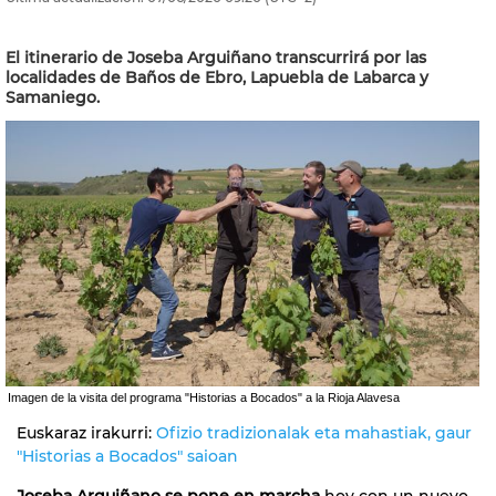
El itinerario de Joseba Arguiñano transcurrirá por las
localidades de Baños de Ebro, Lapuebla de Labarca y
Samaniego.
Imagen de la visita del programa "Historias a Bocados" a la Rioja Alavesa
Euskaraz irakurri:
Ofizio tradizionalak eta mahastiak, gaur
"Historias a Bocados" saioan
Joseba Arguiñano se pone en marcha
hoy con un nuevo