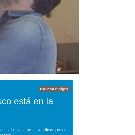
Escuchar la página
sco está en la
una de las maravillas artísticas que se