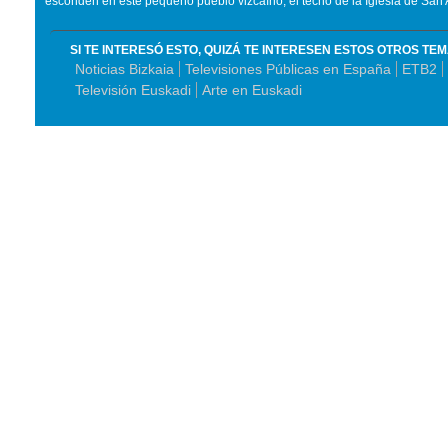
esconden en este pequeño pueblo vizcaíno, el techo de la Iglesia de San 
SI TE INTERESÓ ESTO, QUIZÁ TE INTERESEN ESTOS OTROS TE
Noticias Bizkaia
Televisiones Públicas en España
ETB2
Televisión Euskadi
Arte en Euskadi