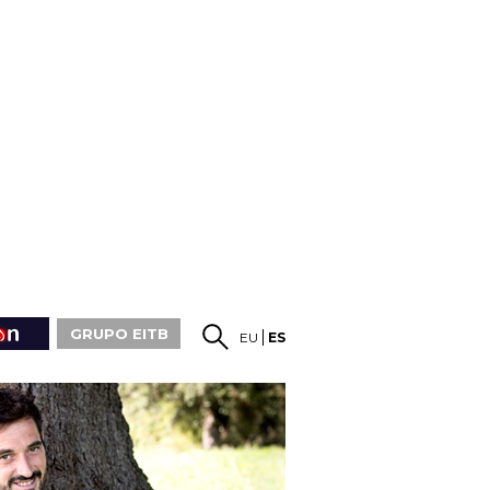
GRUPO EITB
EU
ES