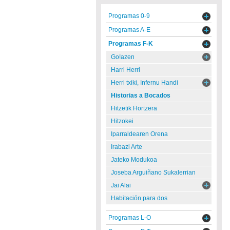
Programas 0-9
Programas A-E
Programas F-K
Go!azen
Harri Herri
Herri txiki, Infernu Handi
Historias a Bocados
Hitzetik Hortzera
Hitzokei
Iparraldearen Orena
Irabazi Arte
Jateko Modukoa
Joseba Arguiñano Sukalerrian
Jai Alai
Habitación para dos
Programas L-O