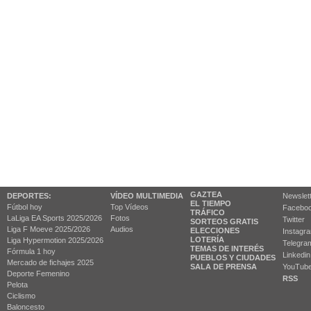
GAZTEA
DEPORTES:
VÍDEO MULTIMEDIA
Newslet
EL TIEMPO
Fútbol hoy
Top Vídeos
Facebo
TRÁFICO
LaLiga EA Sports 2025/2026
Fotos
Twitter
SORTEOS GRATIS
Liga F Moeve 2025/2026
Audios
ELECCIONES
Instagr
LOTERÍA
Liga Hypermotion 2025/2026
Telegra
TEMAS DE INTERÉS
Fórmula 1 hoy
Linkedin
PUEBLOS Y CIUDADES
Mercado de fichajes 2025
SALA DE PRENSA
YouTub
Deporte Femenino
RSS
Pelota
Ciclismo
Baloncesto