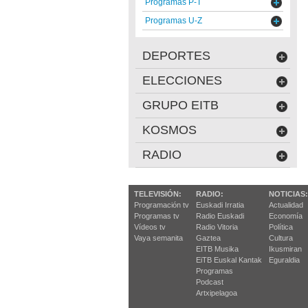
Programas P-T
Programas U-Z
DEPORTES
ELECCIONES
GRUPO EITB
KOSMOS
RADIO
TELEVISIÓN:
RADIO:
NOTICIAS:
Programación tv
Euskadi Irratia
Actualidad
Programas tv
Radio Euskadi
Economía
Vídeos tv
Radio Vitoria
Política
Vaya semanita
Gaztea
Cultura
EITB Musika
Ikusmiran
EiTB Euskal Kantak
Eguraldia
Programas
Podcast
Artxipelagoa