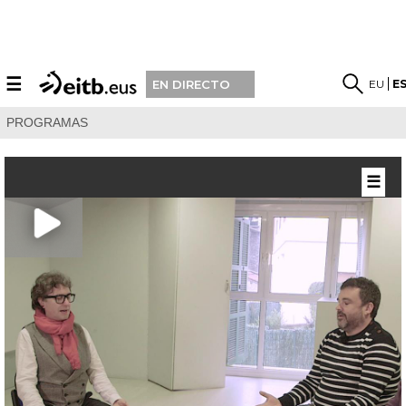
☰
EU
E
EN DIRECTO
PROGRAMAS
☰