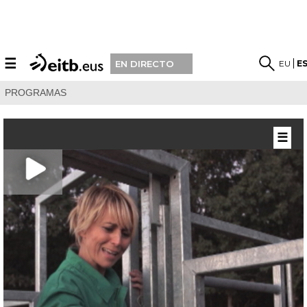
☰
EU
E
EN DIRECTO
PROGRAMAS
☰