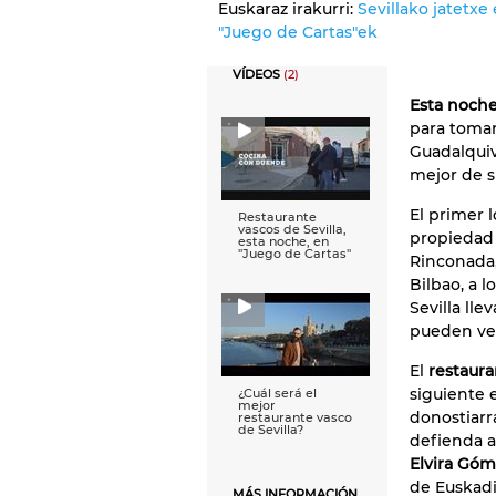
Euskaraz irakurri:
Sevillako jatetx
"Juego de Cartas"ek
VÍDEOS
(2)
Esta noch
para tomar 
Guadalquiv
mejor de s
El primer 
Restaurante
vascos de Sevilla,
propiedad
esta noche, en
''Juego de Cartas''
Rinconada,
Bilbao, a l
Sevilla ll
pueden ver
El
restaura
siguiente 
¿Cuál será el
mejor
donostiarr
restaurante vasco
de Sevilla?
defienda a
Elvira Gó
de Euskadi 
MÁS INFORMACIÓN