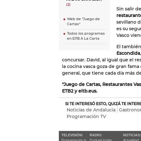
(2)
Sin salir 
restauran
Web de ''Juego de
sevillano 
Cartas''
es su segu
Todos los programas
Vasco vien
en EiTB A La Carta
El también
Escondida
concursar. David, al igual que el r
la cocina vasca goza de gran fama 
general, que tiene cada día más d
"Juego de Cartas, Restaurantes Vasco
ETB2 y eitb.eus.
SI TE INTERESÓ ESTO, QUIZÁ TE INTE
Noticias de Andalucia
Gastrono
Programación TV
TELEVISIÓN:
RADIO:
NOTICIAS:
Programación tv
Euskadi Irratia
Actualidad