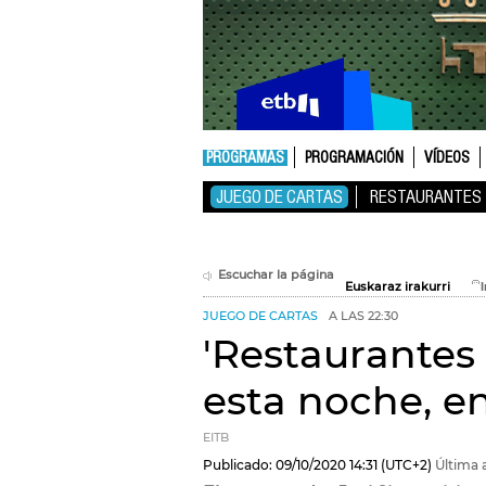
PROGRAMAS
PROGRAMACIÓN
VÍDEOS
JUEGO DE CARTAS
RESTAURANTES
Escuchar la página
Euskaraz irakurri
JUEGO DE CARTAS
A LAS 22:30
'Restaurantes 
esta noche, e
EITB
Publicado:
09/10/2020
14:31
(UTC+2)
Última 