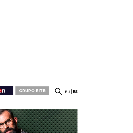
GRUPO EITB
EU
ES