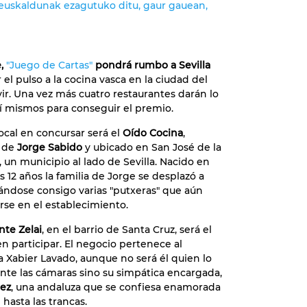
e euskaldunak ezagutuko ditu, gaur gauean,
e,
"Juego de Cartas"
pondrá rumbo a Sevilla
el pulso a la cocina vasca en la ciudad del
ir. Una vez más cuatro restaurantes darán lo
í mismos para conseguir el premio.
local en concursar será el
Oído Cocina
,
 de
Jorge Sabido
y ubicado en San José de la
 un municipio al lado de Sevilla. Nacido en
os 12 años la familia de Jorge se desplazó a
evándose consigo varias "putxeras" que aún
se en el establecimiento.
nte Zelai
, en el barrio de Santa Cruz, será el
en participar. El negocio pertenece al
a Xabier Lavado, aunque no será él quien lo
nte las cámaras sino su simpática encargada,
mez
, una andaluza que se confiesa enamorada
hasta las trancas.