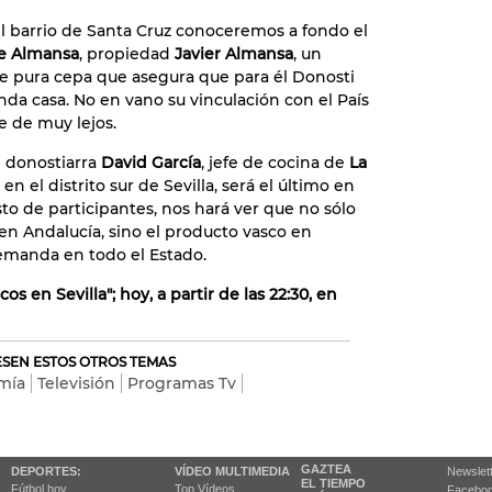
del barrio de Santa Cruz conoceremos a fondo el
te Almansa
, propiedad
Javier Almansa
, un
de pura cepa que asegura que para él Donosti
nda casa. No en vano su vinculación con el País
e de muy lejos.
 donostiarra
David García
, jefe de cocina de
La
, en el distrito sur de Sevilla, será el último en
esto de participantes, nos hará ver que no sólo
en Andalucía, sino el producto vasco en
emanda en todo el Estado.
s en Sevilla"; hoy, a partir de las 22:30, en
RESEN ESTOS OTROS TEMAS
mía
Televisión
Programas Tv
GAZTEA
DEPORTES:
VÍDEO MULTIMEDIA
Newslet
EL TIEMPO
Fútbol hoy
Top Vídeos
Facebo