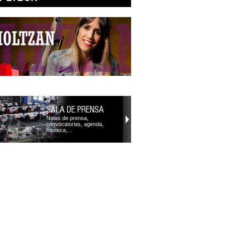
SALA DE PRENSA
Notas de prensa,
convocatorias, agenda,
fototeca,…