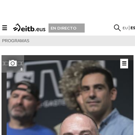
☰
EU
E
EN DIRECTO
PROGRAMAS
☰
8