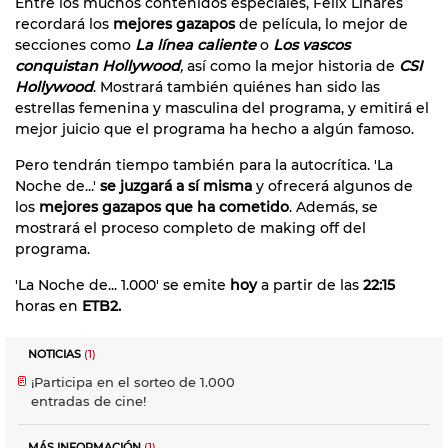
Entre los muchos contenidos especiales, Felix Linares
recordará los
mejores gazapos
de película, lo mejor de
secciones como
La línea caliente
o
Los vascos
conquistan Hollywood
,
así como la mejor historia de
CSI
Hollywood
. Mostrará también quiénes han sido las
estrellas femenina y masculina del programa, y emitirá el
mejor juicio que el programa ha hecho a algún famoso.
Pero tendrán tiempo también para la autocrítica. 'La
Noche de...'
se juzgará a sí misma
y ofrecerá algunos de
los
mejores gazapos que ha cometido
. Además, se
mostrará el proceso completo de making off del
programa.
'La Noche de... 1.000' se emite
hoy
a partir de las
22:15
horas en
ETB2.
NOTICIAS
(1)
¡Participa en el sorteo de 1.000
entradas de cine!
MÁS INFORMACIÓN
(1)