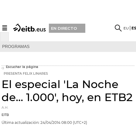
☰
EU
E
EN DIRECTO
PROGRAMAS
Escuchar la página
PRESENTA FELIX LINARES
El especial 'La Noche
de... 1.000', hoy, en ETB2
A.H.
EITB
Última actualización:
24/04/2014
08:00
(UTC+2)