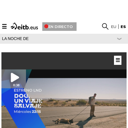
☰
EN DIRECTO
EU
ES
LA NOCHE DE
☰
0:38