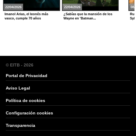
22/04/2026
22/04/2026
08/
Imanol Arias, el leonés más
¿Sabías que la mansión de los
Rus
vasco, cumple 70 años
Wayne en 'Batman...
Sylv
© EITB - 2026
Portal de Privacidad
Aviso Legal
Política de cookies
Configuración cookies
Transparencia