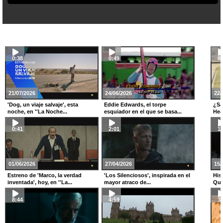
0:38
0:49
8:
21/07/2026
24/06/2026
22/
'Dog, un viaje salvaje', esta
Eddie Edwards, el torpe
¿Sa
noche, en ''La Noche...
esquiador en el que se basa...
Hea
0:41
2:01
1:
01/06/2026
27/04/2026
15/
Estreno de 'Marco, la verdad
'Los Silenciosos', inspirada en el
Hist
inventada', hoy, en ''La...
mayor atraco de...
Quí
8:44
4:59
3: