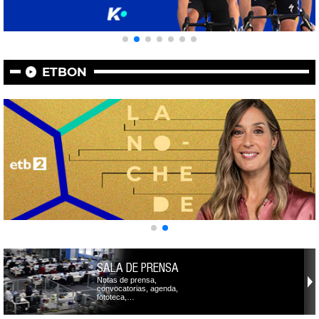
ETBON
SALA DE PRENSA
Notas de prensa,
convocatorias, agenda,
fototeca,…