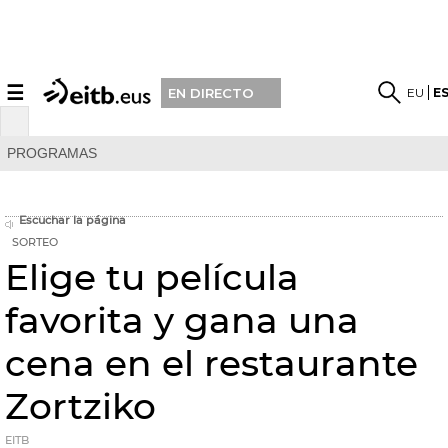
☰
EU
E
EN DIRECTO
PROGRAMAS
Escuchar la página
SORTEO
Elige tu película
favorita y gana una
cena en el restaurante
Zortziko
EITB