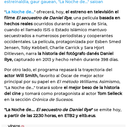
estreinaldia, gaur gauean, "La Noche de…" saioan
"
La Noche de…
" ofrecerá, hoy,
el estreno en televisión el
filme
El secuestro de Daniel Rye
, una película
basada en
hechos reales
ocurridos durante la guerra de Siria,
cuando el llamado ISIS o Estado Islámico mantuvo
secuestrados a numerosos periodistas y cooperantes
occidentales. La película, protagonizada por Esben Smed
Jensen, Toby Kebbell, Charlie Carrick y Sara Hjort
Ditlevsen, narra
la historia del fotógrafo danés Daniel
Rye,
capturado en 2013 y hecho rehén durante 398 días.
Por otro lado, el programa repasará la trayectoria del
actor Will Smith,
favorito al Óscar de mejor actor
principal por su papel en
El método Williams.
Asimismo,
"La Noche de…" tratará sobre
el mejor beso de la historia
del cine
y tomará como protagonista al actor
Tom Selleck
en la sección
Crónica de Sucesos.
"La Noche de….
El secuestro de Daniel Rye
"
se emite hoy,
a partir de las 22:30 horas, en ETB2 y eitb.eus
.
VÍDEOS
(1)