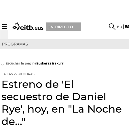
☰
EU
E
EN DIRECTO
PROGRAMAS
Escuchar la página
Euskaraz irakurri
A LAS 22:30 HORAS
Estreno de 'El
secuestro de Daniel
Rye', hoy, en "La Noche
de…"