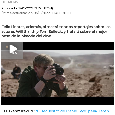
EITB MEDIA
Publicado:
17/01/2022
12:15
(UTC+1)
Última actualización:
18/01/2022
00:40
(UTC+1)
Félix Linares, además, ofrecerá sendos reportajes sobre los
actores Will Smith y Tom Selleck, y tratará sobre el mejor
beso de la historia del cine.
0:32
Euskaraz irakurri:
'El secuestro de Daniel Rye' pelikularen