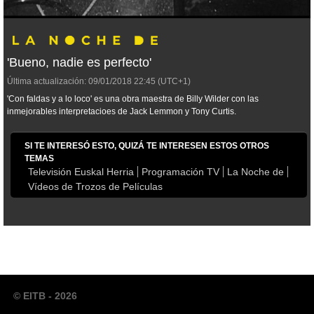
'Bueno, nadie es perfecto'
Última actualización:
09/01/2018
22:45
(UTC+1)
'Con faldas y a lo loco' es una obra maestra de Billy Wilder con las
inmejorables interpretacioes de Jack Lemmon y Tony Curtis.
SI TE INTERESÓ ESTO, QUIZÁ TE INTERESEN ESTOS OTROS
TEMAS
Televisión Euskal Herria
Programación TV
La Noche de
Vídeos de Trozos de Películas
© EITB - 2026