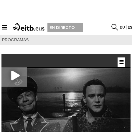
☰
EU
E
EN DIRECTO
PROGRAMAS
☰