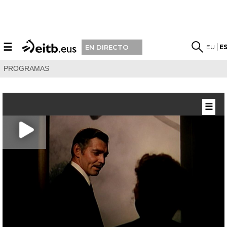
☰
EU
E
EN DIRECTO
PROGRAMAS
☰