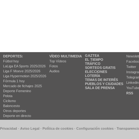
GAZTEA
DEPORTES:
VÍDEO MULTIMEDIA
Newslet
EL TIEMPO
Fútbol hoy
Top Vídeos
Facebo
TRÁFICO
LaLiga EA Sports 2025/2026
Fotos
Twitter
SORTEOS GRATIS
Liga F Moeve 2025/2026
Audios
ELECCIONES
Instagr
LOTERÍA
Liga Hypermotion 2025/2026
Telegra
TEMAS DE INTERÉS
Fórmula 1 hoy
Linkedin
PUEBLOS Y CIUDADES
Mercado de fichajes 2025
SALA DE PRENSA
YouTub
Deporte Femenino
RSS
Pelota
Ciclismo
Baloncesto
Otros deportes
Deporte en directo
 Privacidad
-
Aviso Legal
-
Política de cookies
-
Configuración cookies
-
Transparenci