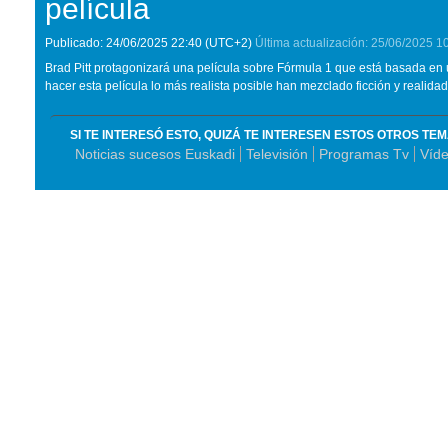
película
Publicado:
24/06/2025
22:40
(UTC+2)
Última actualización:
25/06/2025
10
Brad Pitt protagonizará una película sobre Fórmula 1 que está basada en 
hacer esta película lo más realista posible han mezclado ficción y realidad
SI TE INTERESÓ ESTO, QUIZÁ TE INTERESEN ESTOS OTROS TE
Noticias sucesos Euskadi
Televisión
Programas Tv
Víde