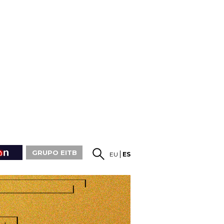
GRUPO EITB
EU
ES