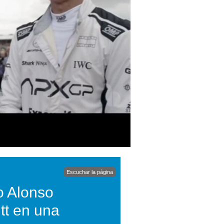
Escuchar la página
o Alonso
tt en una