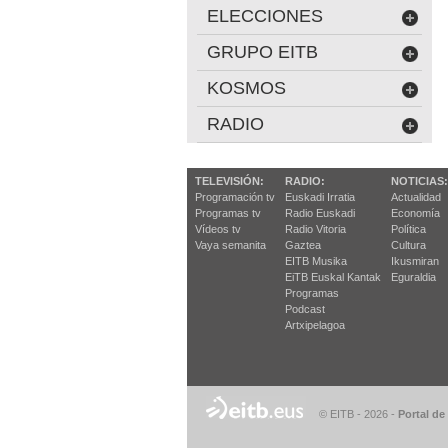
ELECCIONES
GRUPO EITB
KOSMOS
RADIO
TELEVISIÓN:
RADIO:
NOTICIAS:
Programación tv
Euskadi Irratia
Actualidad
Programas tv
Radio Euskadi
Economía
Vídeos tv
Radio Vitoria
Política
Vaya semanita
Gaztea
Cultura
EITB Musika
Ikusmiran
EiTB Euskal Kantak
Eguraldia
Programas
Podcast
Artxipelagoa
© EITB - 2026
-
Portal de