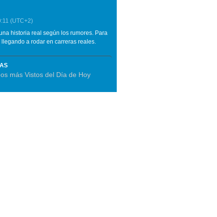
:11
(UTC+2)
una historia real según los rumores. Para
 llegando a rodar en carreras reales.
MAS
os más Vistos del Día de Hoy