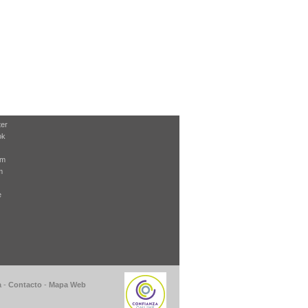
ter
ok
am
m
e
a
-
Contacto
-
Mapa Web