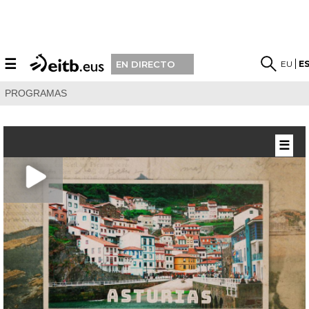
☰
EU
E
EN DIRECTO
PROGRAMAS
☰