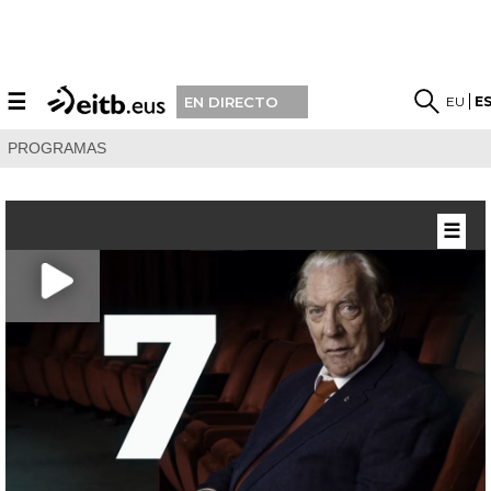
☰
EU
E
EN DIRECTO
PROGRAMAS
☰