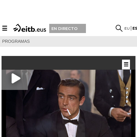
☰
EU
E
EN DIRECTO
PROGRAMAS
☰