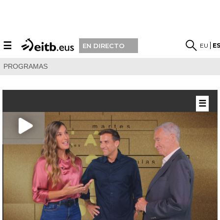
☰
EU
E
EN DIRECTO
PROGRAMAS
☰