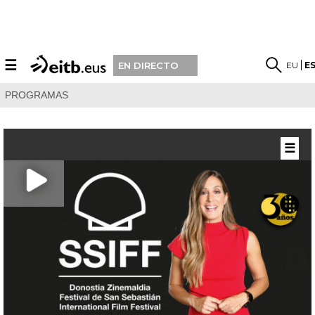
☰
EU
E
EN DIRECTO
PROGRAMAS
☰