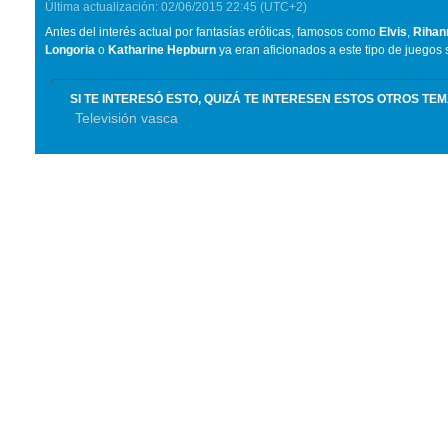
Última actualización:
02/06/2015
22:45
(UTC+2)
Antes del interés actual por fantasías eróticas, famosos como
Elvis
,
Rihan
Longoria
o
Katharine Hepburn
ya eran aficionados a este tipo de juegos 
SI TE INTERESÓ ESTO, QUIZÁ TE INTERESEN ESTOS OTROS TE
Televisión vasca