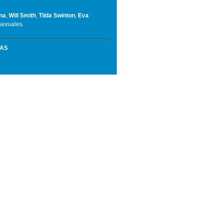
na
,
Will Smith
,
Tilda Swinton
,
Eva
sexuales.
MAS