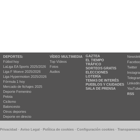
GAZTEA
DEPORTES:
VÍDEO MULTIMEDIA
Newslet
EL TIEMPO
Fútbol hoy
Top Vídeos
Facebo
TRÁFICO
LaLiga EA Sports 2025/2026
Fotos
Twitter
SORTEOS GRATIS
Liga F Moeve 2025/2026
Audios
ELECCIONES
Instagr
LOTERÍA
Liga Hypermotion 2025/2026
Telegra
TEMAS DE INTERÉS
Fórmula 1 hoy
Linkedin
PUEBLOS Y CIUDADES
Mercado de fichajes 2025
SALA DE PRENSA
YouTub
Deporte Femenino
RSS
Pelota
Ciclismo
Baloncesto
Otros deportes
Deporte en directo
 Privacidad
-
Aviso Legal
-
Política de cookies
-
Configuración cookies
-
Transparenci