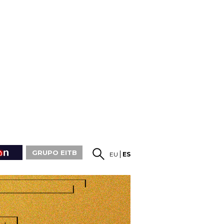
GRUPO EITB
EU
ES