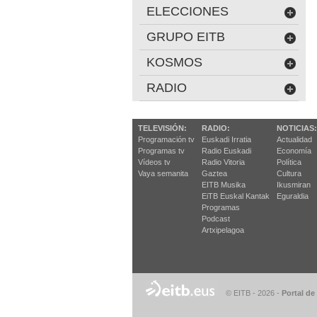
ELECCIONES
GRUPO EITB
KOSMOS
RADIO
TELEVISIÓN:
RADIO:
NOTICIAS:
Programación tv
Euskadi Irratia
Actualidad
Programas tv
Radio Euskadi
Economía
Vídeos tv
Radio Vitoria
Política
Vaya semanita
Gaztea
Cultura
EITB Musika
Ikusmiran
EiTB Euskal Kantak
Eguraldia
Programas
Podcast
Artxipelagoa
© EITB - 2026
-
Portal de