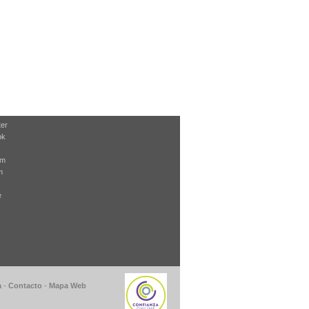
ter
ok
am
m
e
a
-
Contacto
-
Mapa Web