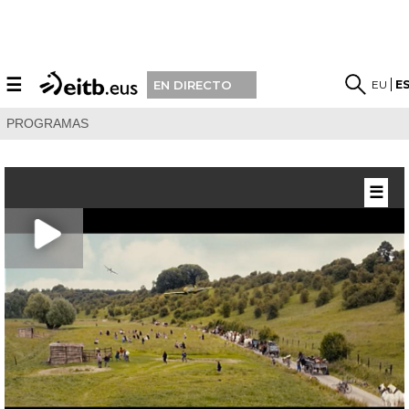
☰
EU
E
EN DIRECTO
PROGRAMAS
☰